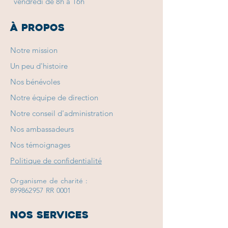
vendredi de 8h à 16h
À PROPOS
Notre mission
Un peu d'histoire
Nos bénévoles
Notre équipe de direction
Notre conseil d'administration
Nos ambassadeurs
Nos témoignages
Politique de confidentialité
© 2024 Les amis du crépuscule. Tous droits
réservés. Une réalisation de
Corinne Bourgeois
.
Organisme de charité :
899862957
RR 0001
Nos services