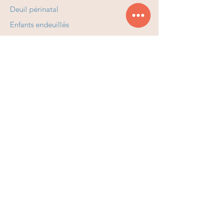
Deuil périnatal
Enfants endeuillés
Adolescents endeuillés
Adultes endeuillés
Soins palliatifs à l'Hôtel-Dieu
Soins palliatifs à domicile
Nos formations
Partenaire de la
Passer à l'action