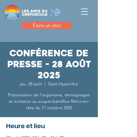
Faire un don
Conférence de
presse - 28 août
2025
jeu. 28 août
  |  
Saint-Hyacinthe
Présentation de l'organisme, témoignages
et invitation au souper-bénéfice Rétro-en-
tête du 17 octobre 2025
Heure et lieu