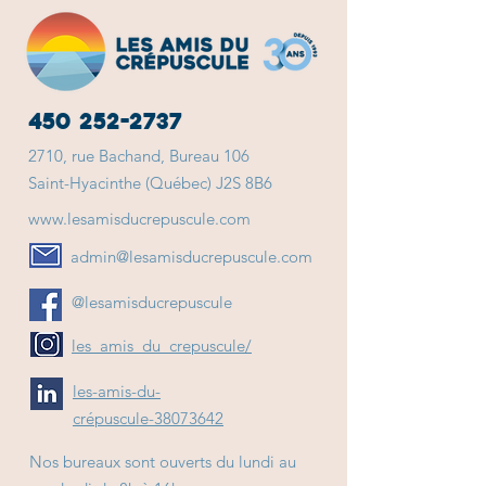
450 252-2737
2710, rue Bachand, Bureau 106
Saint-Hyacinthe (Québec) J2S 8B6
www.lesamisducrepuscule.com
admin@lesamisducrepuscule.com
@lesamisducrepuscule
les_amis_du_crepuscule/
les-amis-du-
crépuscule-38073642
Nos bureaux sont ouverts du lundi au