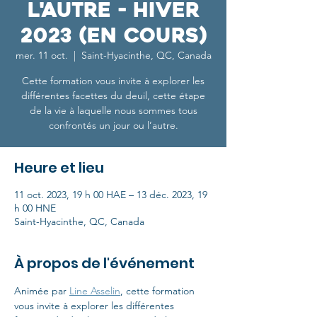
l'autre - Hiver
2023 (en cours)
mer. 11 oct.
  |  
Saint-Hyacinthe, QC, Canada
Cette formation vous invite à explorer les
différentes facettes du deuil, cette étape
de la vie à laquelle nous sommes tous
confrontés un jour ou l’autre.
Heure et lieu
11 oct. 2023, 19 h 00 HAE – 13 déc. 2023, 19
h 00 HNE
Saint-Hyacinthe, QC, Canada
À propos de l'événement
Animée par 
Line Asselin
, cette formation 
vous invite à explorer les différentes 